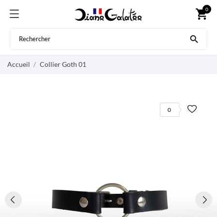
0
shopping_cart

Accueil
Collier Goth 01
0