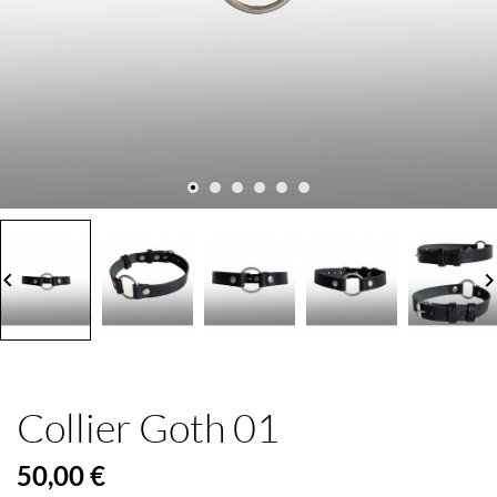
board_arrow_left
keyboard_arrow_
Collier Goth 01
50,00 €