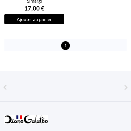
Simargl
17,00 €
Ajouter au panier
1

